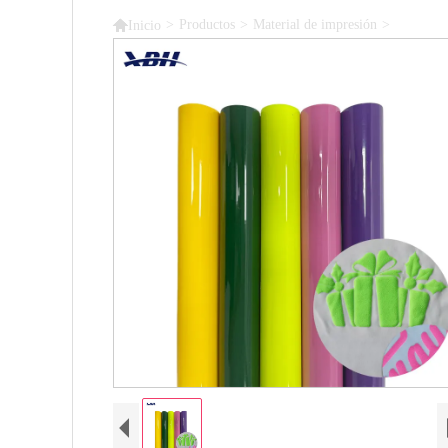

>
Productos
>
Material de impresión
>
Inicio
Rollos de película de poliuretano 3D UV hidropóni