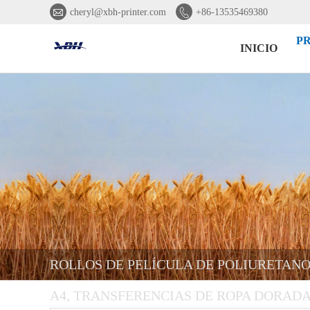


cheryl@xbh-printer.com
+86-13535469380
P
INICIO
ROLLOS DE PELÍCULA DE POLIURETANO
A4, TRANSFERENCIAS DE ROPA DORADA