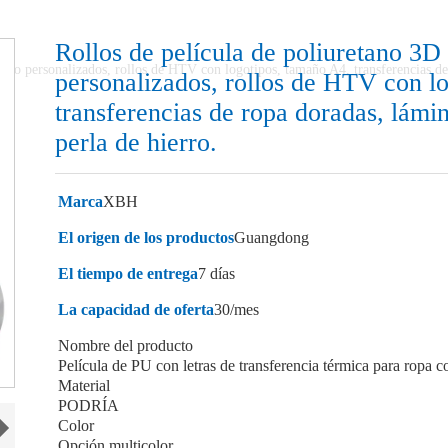
Rollos de película de poliuretano 3
co personalizados, rollos de HTV con logotipos, tamaño A4, transferencias de r
personalizados, rollos de HTV con l
transferencias de ropa doradas, lámin
perla de hierro.
Marca
XBH
El origen de los productos
Guangdong
El tiempo de entrega
7 días
La capacidad de oferta
30/mes
Nombre del producto
Película de PU con letras de transferencia térmica para ropa 
Material
PODRÍA
Color
Opción multicolor