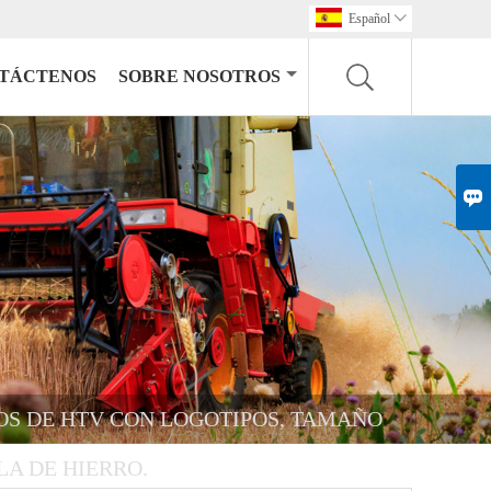
Español

TÁCTENOS
SOBRE NOSOTROS

OS DE HTV CON LOGOTIPOS, TAMAÑO
LA DE HIERRO.