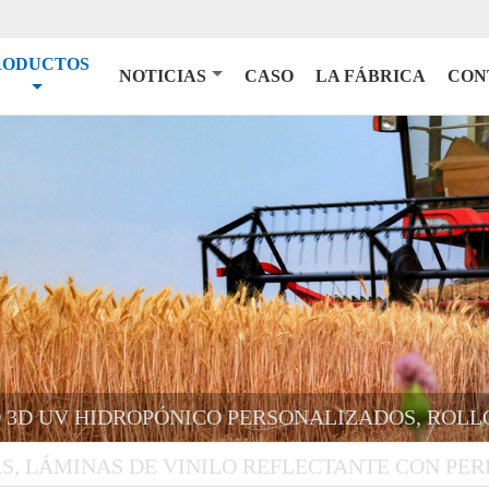
RODUCTOS
NOTICIAS
CASO
LA FÁBRICA
CON
 3D UV HIDROPÓNICO PERSONALIZADOS, ROLL
S, LÁMINAS DE VINILO REFLECTANTE CON PER