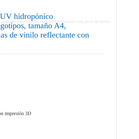
D UV hidropónico
opa doradas, láminas de vinilo reflectante con perla de hierro.
ogotipos, tamaño A4,
as de vinilo reflectante con
con impresión 3D