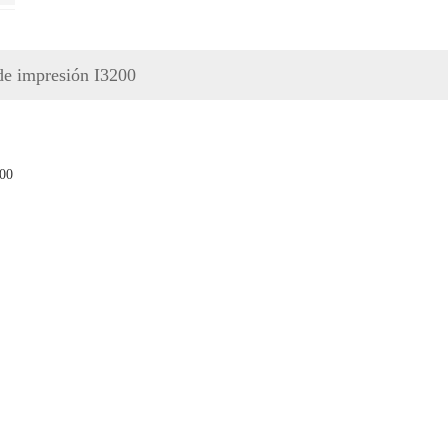
de impresión I3200
200