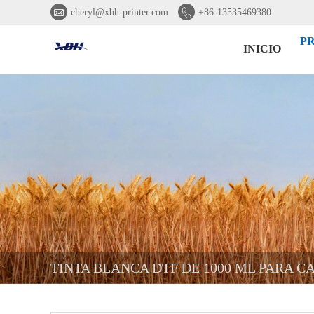


cheryl@xbh-printer.com
+86-13535469380
P
INICIO
TINTA BLANCA DTF DE 1000 ML PARA C