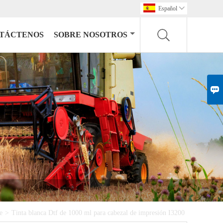
Español

TÁCTENOS
SOBRE NOSOTROS

e
>
Tinta blanca Dtf de 1000 ml para cabezal de impresión I3200