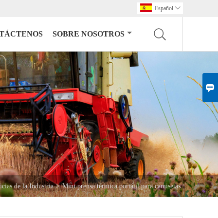
Español

TÁCTENOS
SOBRE NOSOTROS

icias de la Industria
>
Mini prensa térmica portátil para camisetas