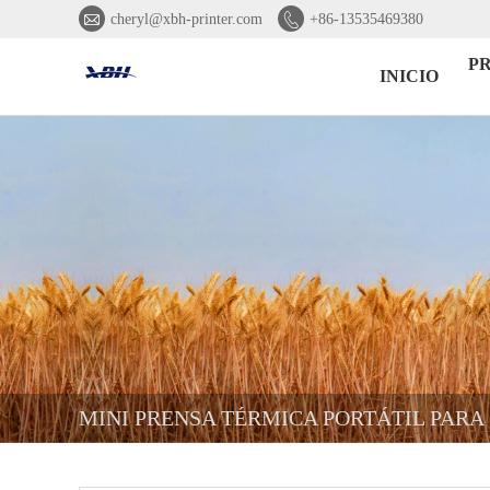


cheryl@xbh-printer.com
+86-13535469380
P
INICIO
MINI PRENSA TÉRMICA PORTÁTIL PARA