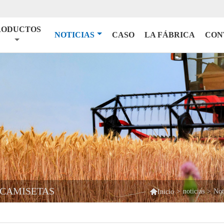
RODUCTOS
NOTICIAS
CASO
LA FÁBRICA
CON
 CAMISETAS

>
noticias
>
Not
Inicio