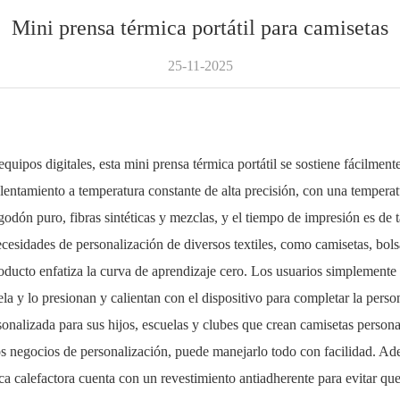
Mini prensa térmica portátil para camisetas
25-11-2025
gitales, esta mini prensa térmica portátil se sostiene fácilmente 
entamiento a temperatura constante de alta precisión, con una temperatur
odón puro, fibras sintéticas y mezclas, y el tiempo de impresión es de 
ecesidades de personalización de diversos textiles, como camisetas, bolsas
nfatiza la curva de aprendizaje cero. Los usuarios simplemente dis
tela y lo presionan y calientan con el dispositivo para completar la pers
rsonalizada para sus hijos, escuelas y clubes que crean camisetas pers
s negocios de personalización, puede manejarlo todo con facilidad. Ade
laca calefactora cuenta con un revestimiento antiadherente para evitar q